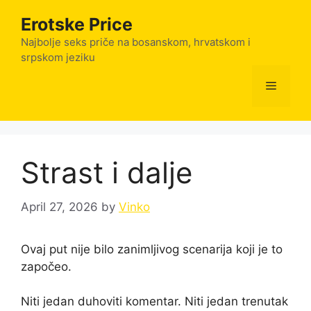
Skip
Erotske Price
to
content
Najbolje seks priče na bosanskom, hrvatskom i
srpskom jeziku
Menu
Strast i dalje
April 27, 2026
by
Vinko
Ovaj put nije bilo zanimljivog scenarija koji je to
započeo.
Niti jedan duhoviti komentar. Niti jedan trenutak