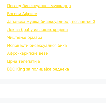
Поглед бисексуалног мушкарца
Богови Африке
Јапанска мушка бисексуалност, поглавље 3
Лек за браћу из лоших крајева
Чишћење ормара
Исповести бисексуалног бика
Афро-карипске везе
Црна телепатија
BBC King за полицајке реднека