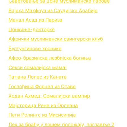
Саветовање за црне муслиманске парове
Вајеха Махфоуз из Саудијске Арабије
Манал Асад из Париза
Црнкиње-докторке
Афрички муслимански свингерски клуб
Бултунгинове хронике
Афро-бразилска лезбијска богиња
Секси сомалијска мама!
Татјана Лопес из Канате
Госпођица Форнел из Отаве
Ходан Ахмед: Сомалијски вампир
Мајсторица Рене из Орлеана
Пеги Ролингс из Мисисипија
Лек за браћу у лошем положају, поглавље 2