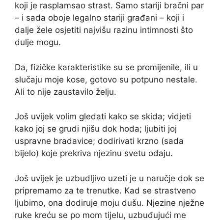
koji je rasplamsao strast. Samo stariji bračni par
– i sada oboje legalno stariji građani – koji i
dalje žele osjetiti najvišu razinu intimnosti što
dulje mogu.
Da, fizičke karakteristike su se promijenile, ili u
slučaju moje kose, gotovo su potpuno nestale.
Ali to nije zaustavilo želju.
Još uvijek volim gledati kako se skida; vidjeti
kako joj se grudi njišu dok hoda; ljubiti joj
uspravne bradavice; dodirivati ​​krzno (sada
bijelo) koje prekriva njezinu svetu odaju.
Još uvijek je uzbudljivo uzeti je u naručje dok se
pripremamo za te trenutke. Kad se strastveno
ljubimo, ona dodiruje moju dušu. Njezine nježne
ruke kreću se po mom tijelu, uzbuđujući me