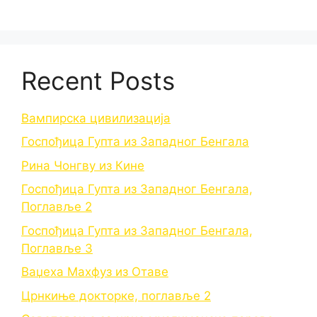
Recent Posts
Вампирска цивилизација
Госпођица Гупта из Западног Бенгала
Рина Чонгву из Кине
Госпођица Гупта из Западног Бенгала,
Поглавље 2
Госпођица Гупта из Западног Бенгала,
Поглавље 3
Ваџеха Махфуз из Отаве
Црнкиње докторке, поглавље 2