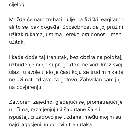
cijelog.
Možda će nam trebati dulje da fizički reagiramo,
ali to se ipak događa. Sposobnost da joj pružim
užitak rukama, ustima i erekcijom donosi i meni
užitak.
I kada dođe taj trenutak, bez obzira na položaj,
uzbuđenje moje supruge dok me vodi kroz svoj
ulaz i u svoje tijelo je čast koju se trudim nikada
ne uzimati zdravo za gotovo. Zahvalan sam joj
na povjerenju.
Zatvoreni zajedno, gledajući se, promatrajući je
u očima, razmjenjujući šaputane šale i
ispuštajući zadovoljne uzdahe, među mojim su
najdragocjenijim od ovih trenutaka.