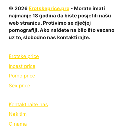
© 2026
Erotskeprice.pro
- Morate imati
najmanje 18 godina da biste posjetili našu
web stranicu. Protivimo se dječjoj
pornografiji. Ako naiđete na bilo što vezano
uz to, slobodno nas kontaktirajte.
Erotske price
Incest price
Porno price
Sex price
Kontaktirajte nas
Naš tim
O nama