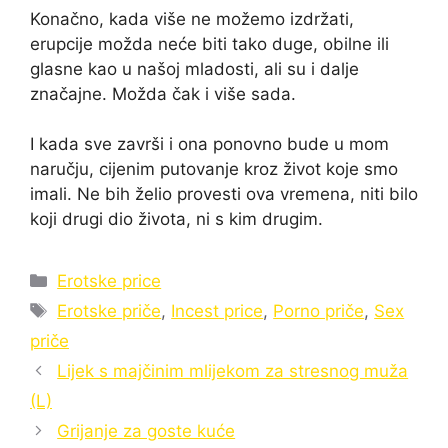
Konačno, kada više ne možemo izdržati,
erupcije možda neće biti tako duge, obilne ili
glasne kao u našoj mladosti, ali su i dalje
značajne. Možda čak i više sada.
I kada sve završi i ona ponovno bude u mom
naručju, cijenim putovanje kroz život koje smo
imali. Ne bih želio provesti ova vremena, niti bilo
koji drugi dio života, ni s kim drugim.
Categories
Erotske price
Tags
Erotske priče
,
Incest price
,
Porno priče
,
Sex
priče
Lijek s majčinim mlijekom za stresnog muža
(L)
Grijanje za goste kuće