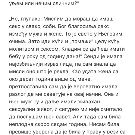
уљем или нечим сличним?“
„Не, глупако. Мислим да мораш да имаш
секс у свакој соби. Бог благосиља секс
између мужа и жене. То је свето у Његовим
очима. Зато иди кући и „помажи“ целу кућу
молитвом и сексом. Кладим се да ћеш имати
бебу у року од годину дана!“ Сенди је имала
најозбиљнији израз лица, па сам знала да
мисли оно што је рекла. Као удата жена са
око десет година више од мене,
претпоставила сам да је вероватно имала
разлог да ме саветује на овај начин. Она и
њен муж су и даље имали живахан
сексуални живот, и сигурно ми није сметало
да послушам њен савет. Али тада сам била
неплодна скоро седам година. Нисам била
превише уверена да је била у праву у вези са