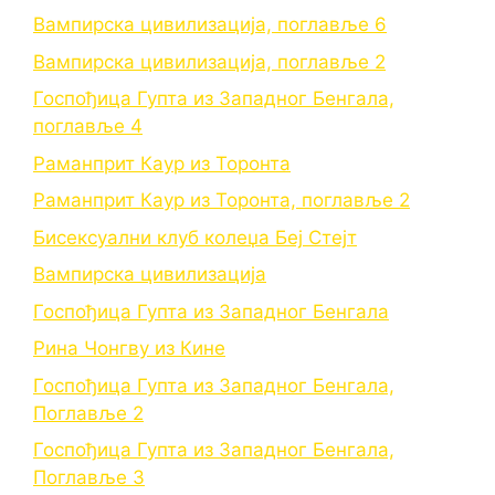
Вампирска цивилизација, поглавље 6
Вампирска цивилизација, поглавље 2
Госпођица Гупта из Западног Бенгала,
поглавље 4
Раманприт Каур из Торонта
Раманприт Каур из Торонта, поглавље 2
Бисексуални клуб колеџа Беј Стејт
Вампирска цивилизација
Госпођица Гупта из Западног Бенгала
Рина Чонгву из Кине
Госпођица Гупта из Западног Бенгала,
Поглавље 2
Госпођица Гупта из Западног Бенгала,
Поглавље 3