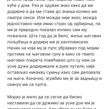
куће у дом. Рез је одувек знао како да ме
додирне и да ми стави до знања колико ме
сматра секси. Или можда није знао; можда
једноставно није имао страх од одбијања, па
ми је природно показао колико сам му
пожељна. Шта год да је било, жеља његових
пољубаца и додира ме је распламсала.
Начин на који му је пулс убрзавао под мојим
прстима на његовом грлу и како се темпо
његових покрета повећавао што су нам се
усне дуже додиривале и руке лутале, није
остављао никакву сумњу како сам деловала
на њега. Коначно, зграбио ме је за задњицу и
скинуо ме са пулта.
Морао је мало да се сагне да бисмо
наставили да се држимо за усне док ми је
откопчавао мајице. Али убрзо су ми биле и