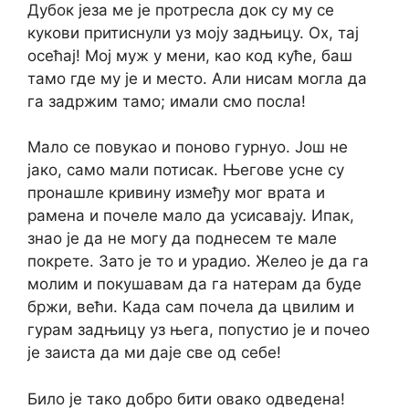
Дубок језа ме је протресла док су му се
кукови притиснули уз моју задњицу. Ох, тај
осећај! Мој муж у мени, као код куће, баш
тамо где му је и место. Али нисам могла да
га задржим тамо; имали смо посла!
Мало се повукао и поново гурнуо. Још не
јако, само мали потисак. Његове усне су
пронашле кривину између мог врата и
рамена и почеле мало да усисавају. Ипак,
знао је да не могу да поднесем те мале
покрете. Зато је то и урадио. Желео је да га
молим и покушавам да га натерам да буде
бржи, већи. Када сам почела да цвилим и
гурам задњицу уз њега, попустио је и почео
је заиста да ми даје све од себе!
Било је тако добро бити овако одведена!