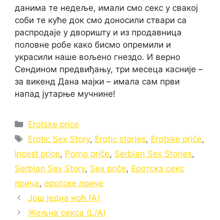
данима те недеље, имали смо секс у свакој
соби те куће док смо доносили ствари са
распродаје у дворишту и из продавница
половне робе како бисмо опремили и
украсили наше вољено гнездо. И верно
Сендином предвиђању, три месеца касније –
за викенд Дана мајки – имала сам први
напад јутарње мучнине!
Categories
Erotske price
Tags
Erotic Sex Story
,
Erotic stories
,
Erotske priče
,
Incest price
,
Porno priče
,
Serbian Sex Stories
,
Serbian Sex Story
,
Sex priče
,
Еротска секс
прича
,
еротске приче
Још једна ноћ (А)
Жељна секса (L/A)