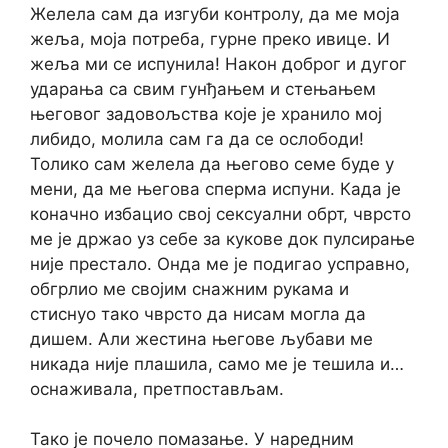
Желела сам да изгуби контролу, да ме моја
жеља, моја потреба, гурне преко ивице. И
жеља ми се испунила! Након доброг и дугог
ударања са свим гунђањем и стењањем
његовог задовољства које је хранило мој
либидо, молила сам га да се ослободи!
Толико сам желела да његово семе буде у
мени, да ме његова сперма испуни. Када је
коначно избацио свој сексуални обрт, чврсто
ме је држао уз себе за кукове док пулсирање
није престало. Онда ме је подигао усправно,
обгрлио ме својим снажним рукама и
стиснуо тако чврсто да нисам могла да
дишем. Али жестина његове љубави ме
никада није плашила, само ме је тешила и…
оснаживала, претпостављам.
Тако је почело помазање. У наредним