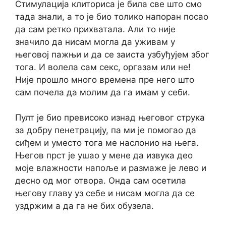
Стимулација клиториса је била све што смо
тада знали, а то је био толико напоран посао
да сам ретко прихватала. Али то није
значило да нисам могла да уживам у
његовој пажњи и да се заиста узбуђујем због
тога. И волела сам секс, оргазам или не!
Није прошло много времена пре него што
сам почела да молим да га имам у себи.
Пулт је био превисоко изнад његовог струка
за добру пенетрацију, па ми је помогао да
сиђем и уместо тога ме наслонио на њега.
Његов прст је ушао у мене да извука део
моје влажности напоље и размаже је лево и
десно од мог отвора. Онда сам осетила
његову главу уз себе и нисам могла да се
уздржим а да га не бих обузела.