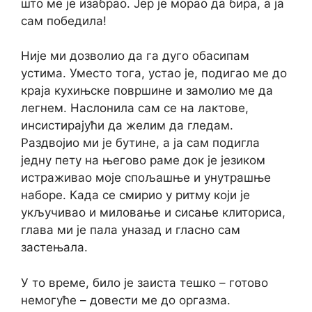
што ме је изабрао. Јер је морао да бира, а ја
сам победила!
Није ми дозволио да га дуго обасипам
устима. Уместо тога, устао је, подигао ме до
краја кухињске површине и замолио ме да
легнем. Наслонила сам се на лактове,
инсистирајући да желим да гледам.
Раздвојио ми је бутине, а ја сам подигла
једну пету на његово раме док је језиком
истраживао моје спољашње и унутрашње
наборе. Када се смирио у ритму који је
укључивао и миловање и сисање клиториса,
глава ми је пала уназад и гласно сам
застењала.
У то време, било је заиста тешко – готово
немогуће – довести ме до оргазма.