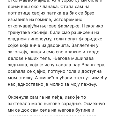
доњи веш око чланака. Стала сам на
потпетице својих патика да бих се брзо
избавила из гомиле, истовремено
откопчавајући његове фармерке. Неколико
тренутака касније, били смо раширени на
хладном линолеуму, голи попут флоридске
сојке која виче из дворишта. Заплетени у
загрљају, пипали смо све влажне и тврде
делове наших тела. Његова мишићава
задњица, која је испуњавала пар Вранглера,
осећала се сјајно, потпуно гола и доступна
мом стиску. А мишић љубави стегнут између
нас једноставно је молио за моју пажњу.
Окренула сам га на леђа, иако је то
захтевало мало његове сарадње. Осмехнуо
ми се док сам села на његове бутине и