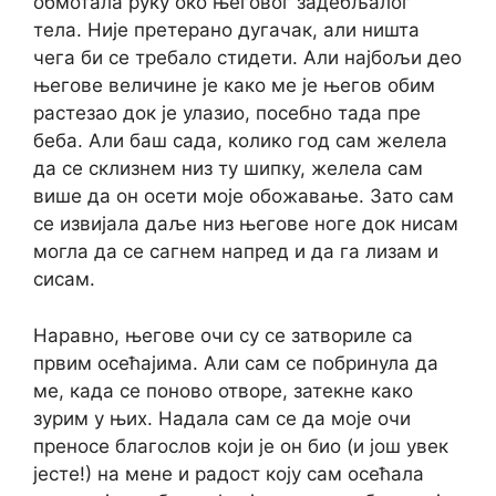
обмотала руку око његовог задебљалог
тела. Није претерано дугачак, али ништа
чега би се требало стидети. Али најбољи део
његове величине је како ме је његов обим
растезао док је улазио, посебно тада пре
беба. Али баш сада, колико год сам желела
да се склизнем низ ту шипку, желела сам
више да он осети моје обожавање. Зато сам
се извијала даље низ његове ноге док нисам
могла да се сагнем напред и да га лизам и
сисам.
Наравно, његове очи су се затвориле са
првим осећајима. Али сам се побринула да
ме, када се поново отворе, затекне како
зурим у њих. Надала сам се да моје очи
преносе благослов који је он био (и још увек
јесте!) на мене и радост коју сам осећала