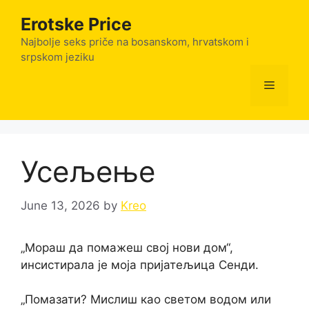
Skip
Erotske Price
to
content
Najbolje seks priče na bosanskom, hrvatskom i
srpskom jeziku
Menu
Усељење
June 13, 2026
by
Kreo
„Мораш да помажеш свој нови дом“,
инсистирала је моја пријатељица Сенди.
„Помазати? Мислиш као светом водом или