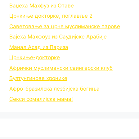
Ваџеха Махфуз из Отаве
Црнкиње докторке, поглавље 2
Саветовање за црне муслиманске парове
Вајеха Махфоуз из Саудијске Арабије
Манал Асад из Париза
Црнкиње-докторке
Афрички муслимански свингерски клуб
Бултунгинове хронике
Афро-бразилска лезбијска богиња
Секси сомалијска мама!