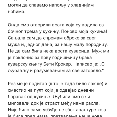
могли да спавамо напољу у хладнијим
ноћима.
Онда смо отворили врата која су водила са
бочног трема у кухињу. Поново моја кухиња!
Сањала сам да спремам оброке за свог
мужа и, једног дана, за нашу малу породицу.
Не да сам била нека врста куварица. Муж ми
је поклонио за прву годишњицу брака
куварску књигу Бети Крокер. Написао је: „С
љубављу и разумевањем за све загорело.“
Рез ме је подигао (што је тада било лакше) и
сместио на пулт који је одвајао дневни
боравак од кухиње. Љубили смо се и
миловали док је страст међу нама расла.
Није било само узбуђење због авантуре која
је била пред нама, претварања наше нове