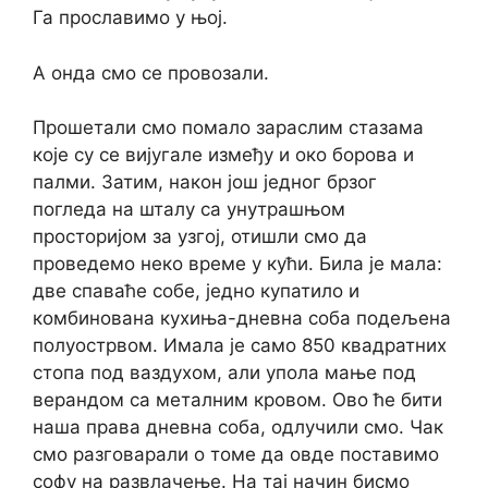
Га прославимо у њој.
А онда смо се провозали.
Прошетали смо помало зараслим стазама
које су се вијугале између и око борова и
палми. Затим, након још једног брзог
погледа на шталу са унутрашњом
просторијом за узгој, отишли ​​смо да
проведемо неко време у кући. Била је мала:
две спаваће собе, једно купатило и
комбинована кухиња-дневна соба подељена
полуострвом. Имала је само 850 квадратних
стопа под ваздухом, али упола мање под
верандом са металним кровом. Ово ће бити
наша права дневна соба, одлучили смо. Чак
смо разговарали о томе да овде поставимо
софу на развлачење. На тај начин бисмо