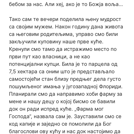
бебом за нас. Али хеј, ако је то Божја воља…
Тако сам те вечери поделила њену мудрост
са својим мужем. Након годину дана живота
са његовим родитељима, управо смо били
закључили куповину наше прве куће.
Кренули смо тамо да истражимо место по
први пут као власници, а не као
потенцијални купци. Била је то парцела од
7,5 хектара са оним што је представљало
самостојећи стан близу предњег дела густо
пошумљеног имања у југозападној Флориди.
Планирали смо да направимо хоби фарму за
мене и нашу децу о којој бисмо се бавили
док он ради испред куће. „Фарма мог
Господа“, назвала сам је. Зауставили смо се
код капије и заједно се помолили да Бог
благослови ову кућу и нас док настојимо да