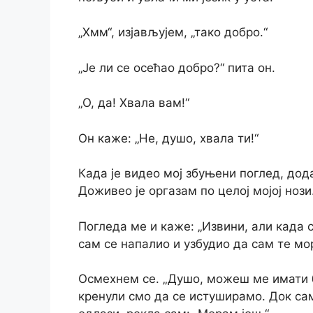
„Хмм“, изјављујем, „тако добро.“
„Је ли се осећао добро?“ пита он.
„О, да! Хвала вам!“
Он каже: „Не, душо, хвала ти!“
Када је видео мој збуњени поглед, дод
Доживео је оргазам по целој мојој нози
Погледа ме и каже: „Извини, али када 
сам се напалио и узбудио да сам те мо
Осмехнем се. „Душо, можеш ме имати б
кренули смо да се истуширамо. Док са