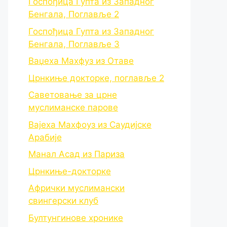
Госпођица Гупта из Западног
Бенгала, Поглавље 2
Госпођица Гупта из Западног
Бенгала, Поглавље 3
Ваџеха Махфуз из Отаве
Црнкиње докторке, поглавље 2
Саветовање за црне
муслиманске парове
Вајеха Махфоуз из Саудијске
Арабије
Манал Асад из Париза
Црнкиње-докторке
Афрички муслимански
свингерски клуб
Бултунгинове хронике