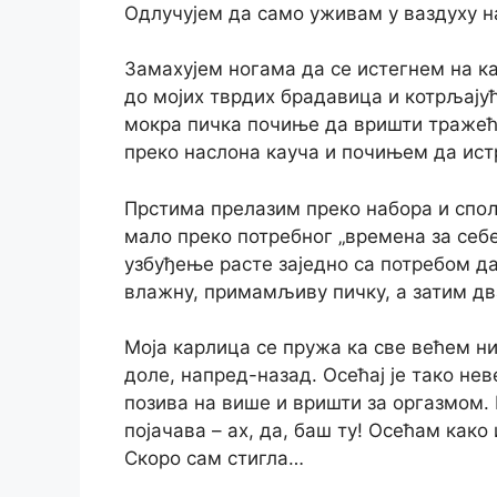
Одлучујем да само уживам у ваздуху н
Замахујем ногама да се истегнем на ка
до мојих тврдих брадавица и котрљају
мокра пичка почиње да вришти тражећ
преко наслона кауча и почињем да ист
Прстима прелазим преко набора и спољ
мало преко потребног „времена за себ
узбуђење расте заједно са потребом да
влажну, примамљиву пичку, а затим два
Моја карлица се пружа ка све већем н
доле, напред-назад. Осећај је тако не
позива на више и вришти за оргазмом. 
појачава – ах, да, баш ту! Осећам како
Скоро сам стигла…