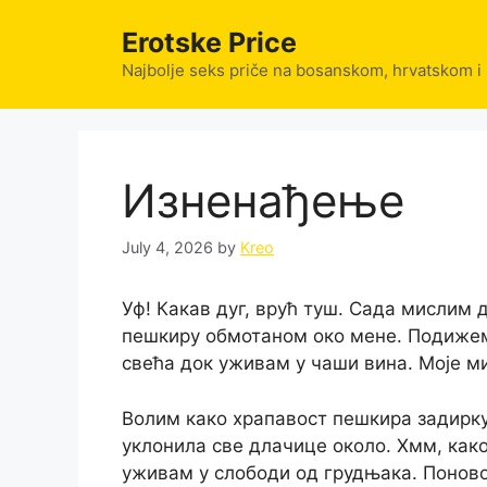
Skip
Erotske Price
to
content
Najbolje seks priče na bosanskom, hrvatskom i
Изненађење
July 4, 2026
by
Kreo
Уф! Какав дуг, врућ туш. Сада мислим д
пешкиру обмотаном око мене. Подижем 
свећа док уживам у чаши вина. Моје ми
Волим како храпавост пешкира задирку
уклонила све длачице около. Хмм, како
уживам у слободи од грудњака. Поново