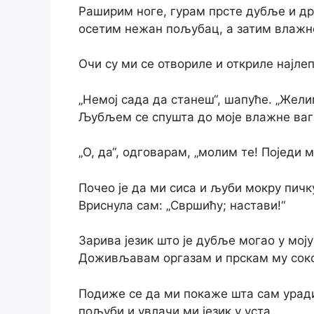
Раширим ноге, гурам прсте дубље и д
осетим нежан пољубац, а затим влажн
Очи су ми се отвориле и откриле најл
„Немој сада да станеш“, шапуће. „Жели
Љубљем се спушта до моје влажне ваг
„О, да“, одговарам, „молим те! Поједи м
Почео је да ми сиса и љуби мокру пичк
Вриснула сам: „Свршићу; настави!“
Зарива језик што је дубље могао у моју
Доживљавам оргазам и прскам му соко
Подиже се да ми покаже шта сам уради
пољуби и увлачи ми језик у уста.