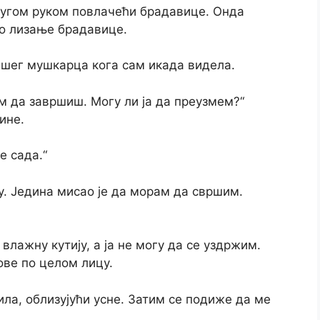
ругом руком повлачећи брадавице. Онда
о лизање брадавице.
епшег мушкарца кога сам икада видела.
м да завршиш. Могу ли ја да преузмем?“
ине.
е сада.“
у. Једина мисао је да морам да свршим.
 влажну кутију, а ја не могу да се уздржим.
ве по целом лицу.
ла, облизујући усне. Затим се подиже да ме