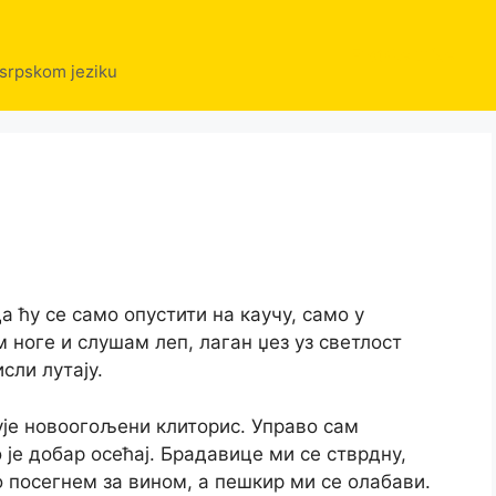
Erotske price
 srpskom jeziku
а ћу се само опустити на каучу, само у
ноге и слушам леп, лаган џез уз светлост
сли лутају.
је новоогољени клиторис. Управо сам
 је добар осећај. Брадавице ми се стврдну,
 посегнем за вином, а пешкир ми се олабави.