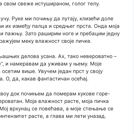
а свом свеже истушираном, голог телу.
учу. Руке ми почињу да лутају, клизећи доле
ћи их између палца и средњег прста. Онда моја
и пажњу. Зато раширим ноге и пребацим једну
ражујем меку влажност своје пичке.
ашњих делова усана. Ах, тако невероватно –
е“, и намеравам да уживам у њему. Моје
 осетим више. Увучем један прст у своју
. О, да, какав фантастичан осећај.
ивоу док почињем да померам кукове горе-
вероватан. Моја влажност расте, моја пичка
Мој врхунац се повећава, а моје стењање се
 интензитет расте, а глава ми лети уназад.