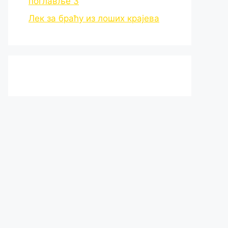
поглавље 3
Лек за браћу из лоших крајева