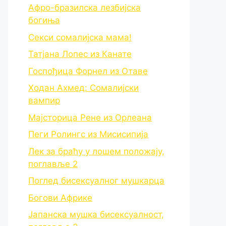
Афро-бразилска лезбијска
богиња
Секси сомалијска мама!
Татјана Лопес из Канате
Госпођица Форнел из Отаве
Ходан Ахмед: Сомалијски
вампир
Мајсторица Рене из Орлеана
Пеги Ролингс из Мисисипија
Лек за браћу у лошем положају,
поглавље 2
Поглед бисексуалног мушкарца
Богови Африке
Јапанска мушка бисексуалност,