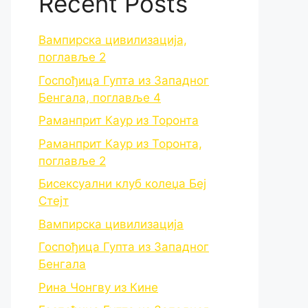
Recent Posts
Вампирска цивилизација,
поглавље 2
Госпођица Гупта из Западног
Бенгала, поглавље 4
Раманприт Каур из Торонта
Раманприт Каур из Торонта,
поглавље 2
Бисексуални клуб колеџа Беј
Стејт
Вампирска цивилизација
Госпођица Гупта из Западног
Бенгала
Рина Чонгву из Кине