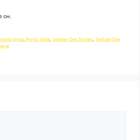
е он.
Incest price
,
Porno priče
,
Serbian Sex Stories
,
Serbian Sex
риче