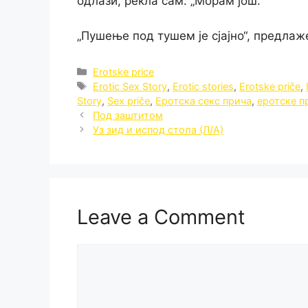
одлази, рекла сам: „Морам још.“
„Пушење под тушем је сјајно“, предлаж
Categories
Erotske price
Tags
Erotic Sex Story
,
Erotic stories
,
Erotske priče
,
Story
,
Sex priče
,
Еротска секс прича
,
еротске п
Под заштитом
Уз зид и испод стола (Л/А)
Leave a Comment
Comment