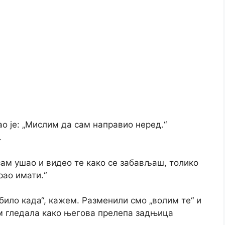
ао је: „Мислим да сам направио неред.“
.
сам ушао и видео те како се забављаш, толико
рао имати.“
ило када“, кажем. Разменили смо „волим те“ и
м гледала како његова прелепа задњица