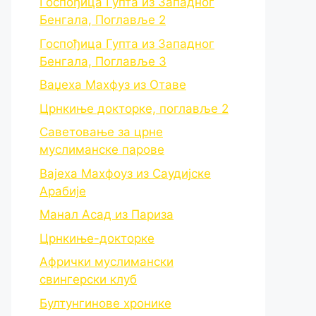
Госпођица Гупта из Западног
Бенгала, Поглавље 2
Госпођица Гупта из Западног
Бенгала, Поглавље 3
Ваџеха Махфуз из Отаве
Црнкиње докторке, поглавље 2
Саветовање за црне
муслиманске парове
Вајеха Махфоуз из Саудијске
Арабије
Манал Асад из Париза
Црнкиње-докторке
Афрички муслимански
свингерски клуб
Бултунгинове хронике