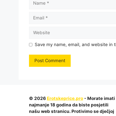
Name
Email
Website
Save my name, email, and website in t
© 2026
Erotskeprice.pro
- Morate imati
najmanje 18 godina da biste posjetili
našu web stranicu. Protivimo se dječjoj