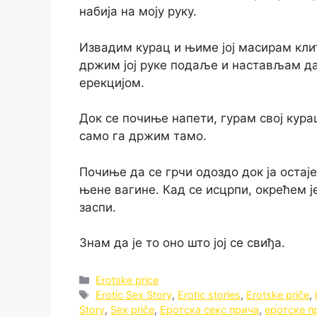
набија на моју руку.
Извадим курац и њиме јој масирам клито
држим јој руке подаље и настављам да 
ерекцијом.
Док се почиње напети, гурам свој кура
само га држим тамо.
Почиње да се грчи одоздо док ја остај
њене вагине. Кад се исцрпи, окрећем је
заспи.
Знам да је то оно што јој се свиђа.
Categories
Erotske price
Tags
Erotic Sex Story
,
Erotic stories
,
Erotske priče
,
Story
,
Sex priče
,
Еротска секс прича
,
еротске п