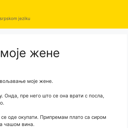
Erotske price
 srpskom jeziku
моје жене
овољавање моје жене.
. Онда, пре него што се она врати с посла,
о.
а се оде окупати. Припремам плато са сиром
 са чашом вина.