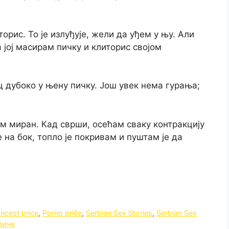
рис. То је излуђује, жели да уђем у њу. Али
јој масирам пичку и клиторис својом
ц дубоко у њену пичку. Још увек нема гурања;
ем миран. Кад сврши, осећам сваку контракцију
 на бок, топло је покривам и пуштам је да
Incest price
,
Porno priče
,
Serbian Sex Stories
,
Serbian Sex
риче