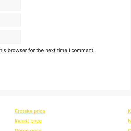
his browser for the next time I comment.
Erotske price
K
Incest price
N
Porno price
O