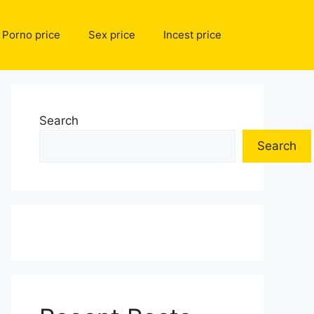
Porno price
Sex price
Incest price
Search
Search