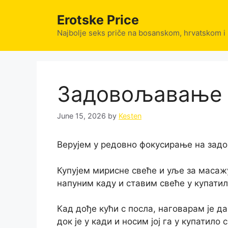
Skip
Erotske Price
to
content
Najbolje seks priče na bosanskom, hrvatskom i
Задовољавање 
June 15, 2026
by
Kesten
Верујем у редовно фокусирање на зад
Купујем мирисне свеће и уље за масажу
напуним каду и ставим свеће у купатил
Кад дође кући с посла, наговарам је д
док је у кади и носим јој га у купатило