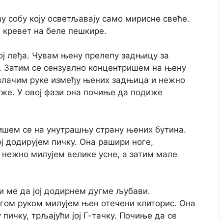
ћу собу коју осветљавају само мирисне свеће.
 кревет на беле пешкире.
ој леђа. Чувам њену прелепу задњицу за
е. Затим се сензуално концентришем на њену
влачим руке између њених задњица и нежно
же. У овој фази она почиње да подиже
ишем се на унутрашњу страну њених бутина.
ој додирујем пичку. Она рашири ноге,
ој нежно милујем велике усне, а затим мале
ли ме да јој додирнем дугме љубави.
угом руком милујем њен отечени клиторис. Она
пичку, трљајући јој Г-тачку. Почиње да се