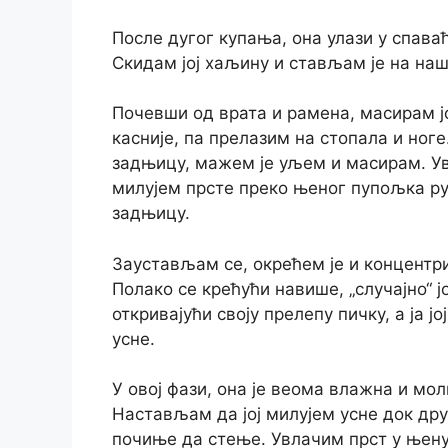
После дугог купања, она улази у спава
Скидам јој хаљину и стављам је на наш
Почевши од врата и рамена, масирам ј
касније, па прелазим на стопала и ног
задњицу, мажем је уљем и масирам. У
милујем прсте преко њеног пупољка ру
задњицу.
Заустављам се, окрећем је и концентр
Полако се крећући навише, „случајно“ ј
откривајући своју прелепу пичку, а ја ј
усне.
У овој фази, она је веома влажна и мо
Настављам да јој милујем усне док др
почиње да стење. Увлачим прст у њену 