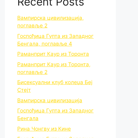
Recent Posts
Вампирска цивилизација,
поглавље 2
Госпођица Гупта из Западног
Бенгала, поглавље 4
Раманприт Каур из Торонта
Раманприт Каур из Торонта,
поглавље 2
Бисексуални клуб колеџа Беј
Стејт
Вампирска цивилизација
Госпођица Гупта из Западног
Бенгала
Рина Чонгву из Кине