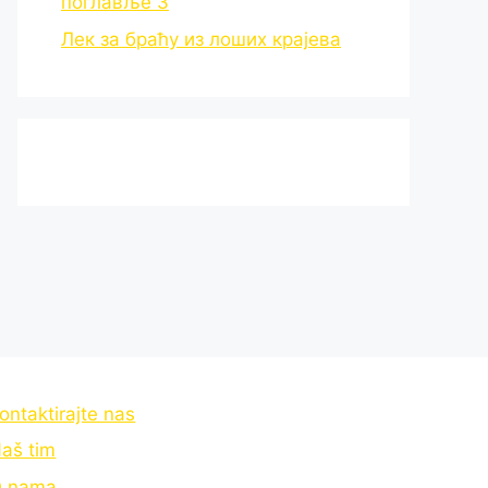
поглавље 3
Лек за браћу из лоших крајева
ontaktirajte nas
aš tim
 nama