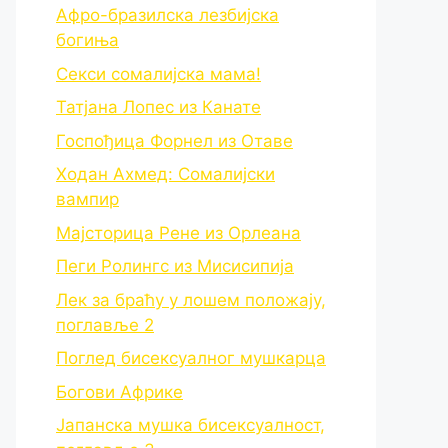
Афро-бразилска лезбијска
богиња
Секси сомалијска мама!
Татјана Лопес из Канате
Госпођица Форнел из Отаве
Ходан Ахмед: Сомалијски
вампир
Мајсторица Рене из Орлеана
Пеги Ролингс из Мисисипија
Лек за браћу у лошем положају,
поглавље 2
Поглед бисексуалног мушкарца
Богови Африке
Јапанска мушка бисексуалност,