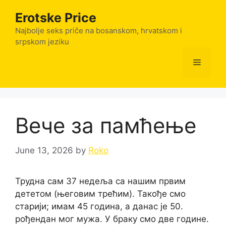
Skip
Erotske Price
to
content
Najbolje seks priče na bosanskom, hrvatskom i
srpskom jeziku
Menu
Вече за памћење
June 13, 2026
by
Roko
Трудна сам 37 недеља са нашим првим
дететом (његовим трећим). Такође смо
старији; имам 45 година, а данас је 50.
рођендан мог мужа. У браку смо две године.