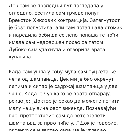
Док сам се последњи пут погледала у
огледало, осетила сам грчеве попут
Брекстон Хиксових контракција. Затегнутост
је брзо попустила, али сам потапшала стомак
и наредила беби да се лепо понаша те ноћи –
имала сам недовршен посао са татом.
Дубоко сам удахнула и отворила врата
купатила.
Када сам ушла у собу, чула сам пуцкетање
чепа од шампањца. Џек ми је био окренут
леђима и сипао је садржај шампањца у две
чаше. Када је чуо како се врата отварају,
рекао је: „Доктор је рекао да можете попити
малу чашу вина овог викенда. Познавајући
вас, претпоставио сам да ћете желети
шампањац за прво пиће у…“ Док је говорио,
окренуо се и застао када ме је угледао.