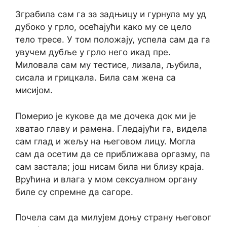
Зграбила сам га за задњицу и гурнула му уд
дубоко у грло, осећајући како му се цело
тело тресе. У том положају, успела сам да га
увучем дубље у грло него икад пре.
Миловала сам му тестисе, лизала, љубила,
сисала и грицкала. Била сам жена са
мисијом.
Померио је кукове да ме дочека док ми је
хватао главу и рамена. Гледајући га, видела
сам глад и жељу на његовом лицу. Могла
сам да осетим да се приближава оргазму, па
сам застала; још нисам била ни близу краја.
Врућина и влага у мом сексуалном органу
биле су спремне да сагоре.
Почела сам да милујем доњу страну његовог