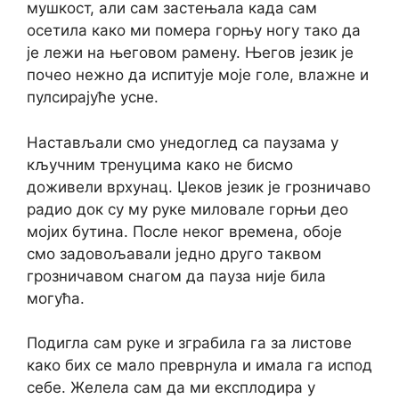
мушкост, али сам застењала када сам
осетила како ми помера горњу ногу тако да
је лежи на његовом рамену. Његов језик је
почео нежно да испитује моје голе, влажне и
пулсирајуће усне.
Настављали смо унедоглед са паузама у
кључним тренуцима како не бисмо
доживели врхунац. Џеков језик је грозничаво
радио док су му руке миловале горњи део
мојих бутина. После неког времена, обоје
смо задовољавали једно друго таквом
грозничавом снагом да пауза није била
могућа.
Подигла сам руке и зграбила га за листове
како бих се мало преврнула и имала га испод
себе. Желела сам да ми експлодира у