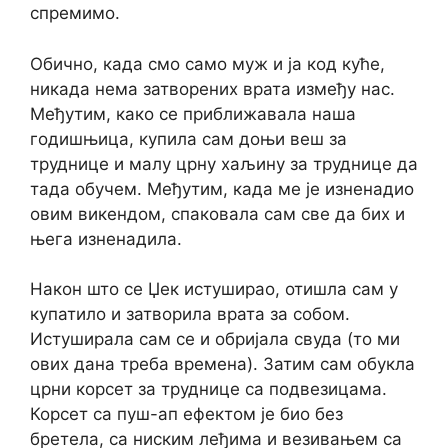
спремимо.
Обично, када смо само муж и ја код куће,
никада нема затворених врата између нас.
Међутим, како се приближавала наша
годишњица, купила сам доњи веш за
труднице и малу црну хаљину за труднице да
тада обучем. Међутим, када ме је изненадио
овим викендом, спаковала сам све да бих и
њега изненадила.
Након што се Џек истуширао, отишла сам у
купатило и затворила врата за собом.
Истуширала сам се и обријала свуда (то ми
ових дана треба времена). Затим сам обукла
црни корсет за труднице са подвезицама.
Корсет са пуш-ап ефектом је био без
бретела, са ниским леђима и везивањем са