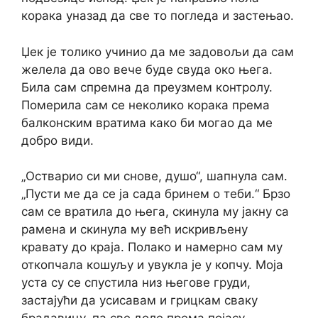
корака уназад да све то погледа и застењао.
Џек је толико учинио да ме задовољи да сам
желела да ово вече буде свуда око њега.
Била сам спремна да преузмем контролу.
Померила сам се неколико корака према
балконским вратима како би могао да ме
добро види.
„Остварио си ми снове, душо“, шапнула сам.
„Пусти ме да се ја сада бринем о теби.“ Брзо
сам се вратила до њега, скинула му јакну са
рамена и скинула му већ искривљену
кравату до краја. Полако и намерно сам му
откопчала кошуљу и увукла је у копчу. Моја
уста су се спустила низ његове груди,
застајући да усисавам и грицкам сваку