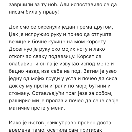
завршили за ту ноћ. Али испоставило се да
нисам била у праву!
Док смо се окренули један према другом,
Џек је испружио руку и почео да отпушта
везице и бочне кукице на мом корсету.
Досегнуо је руку око мојих ногу и лако
откопчао сваку подвезицу. Корсет се
олабавио, и он га је извукао испод мене и
бацио назад иза себе на под. Затим је узео
једну од мојих груди у уста и почео да сиса
док су му прсти играли по мојој бутини и
стомаку. Остављајући траг језе за собом,
раширио ми је пролаз и почео да сече своје
магичне прсте у мени.
Иако је његов језик управо провео доста
времена тамо, осетила сам притисак