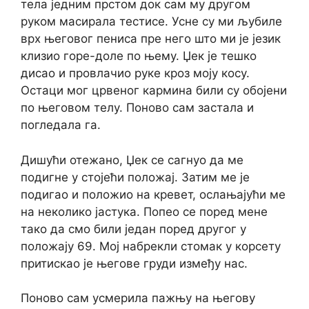
тела једним прстом док сам му другом
руком масирала тестисе. Усне су ми љубиле
врх његовог пениса пре него што ми је језик
клизио горе-доле по њему. Џек је тешко
дисао и провлачио руке кроз моју косу.
Остаци мог црвеног кармина били су обојени
по његовом телу. Поново сам застала и
погледала га.
Дишући отежано, Џек се сагнуо да ме
подигне у стојећи положај. Затим ме је
подигао и положио на кревет, ослањајући ме
на неколико јастука. Попео се поред мене
тако да смо били један поред другог у
положају 69. Мој набрекли стомак у корсету
притискао је његове груди између нас.
Поново сам усмерила пажњу на његову