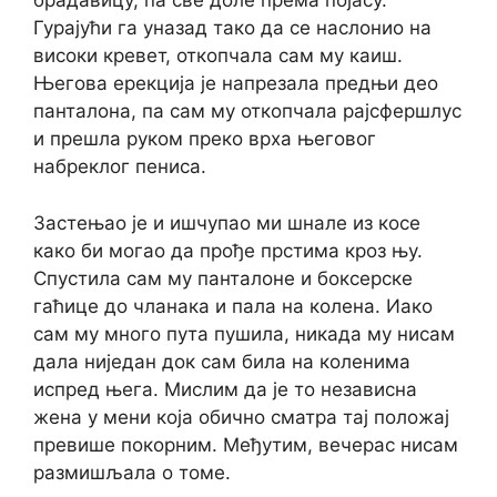
брадавицу, па све доле према појасу.
Гурајући га уназад тако да се наслонио на
високи кревет, откопчала сам му каиш.
Његова ерекција је напрезала предњи део
панталона, па сам му откопчала рајсфершлус
и прешла руком преко врха његовог
набреклог пениса.
Застењао је и ишчупао ми шнале из косе
како би могао да прође прстима кроз њу.
Спустила сам му панталоне и боксерске
гаћице до чланака и пала на колена. Иако
сам му много пута пушила, никада му нисам
дала ниједан док сам била на коленима
испред њега. Мислим да је то независна
жена у мени која обично сматра тај положај
превише покорним. Међутим, вечерас нисам
размишљала о томе.