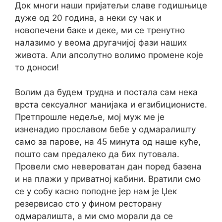
Док многи наши пријатељи славе годишњице
дуже од 20 година, а неки су чак и
новопечени баке и деке, ми се тренутно
налазимо у веома другачијој фази наших
живота. Али апсолутно волимо промене које
то доноси!
Волим да будем трудна и постала сам нека
врста сексуалног манијака и егзибиционисте.
Претпрошле недеље, мој муж ме је
изненадио прославом бебе у одмаралишту
само за парове, на 45 минута од наше куће,
пошто сам предалеко да бих путовала.
Провели смо невероватан дан поред базена
и на плажи у приватној кабини. Вратили смо
се у собу касно поподне јер нам је Џек
резервисао сто у фином ресторану
одмаралишта, а ми смо морали да се