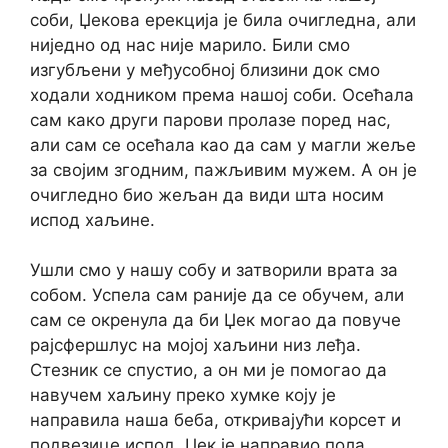
соби, Џекова ерекција је била очигледна, али
ниједно од нас није марило. Били смо
изгубљени у међусобној близини док смо
ходали ходником према нашој соби. Осећала
сам како други парови пролазе поред нас,
али сам се осећала као да сам у магли жеље
за својим згодним, пажљивим мужем. А он је
очигледно био жељан да види шта носим
испод хаљине.
Ушли смо у нашу собу и затворили врата за
собом. Успела сам раније да се обучем, али
сам се окренула да би Џек могао да повуче
рајсфершлус на мојој хаљини низ леђа.
Стезник се спустио, а он ми је помогао да
навучем хаљину преко хумке коју је
направила наша беба, откривајући корсет и
подвезице испод. Џек је направио пола