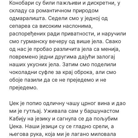
Конобари су били пажљиви и дискретни, у
складу са романтичном природом
одмаралишта. Седели смо у једној од
сепареа са високим наслонима,
распоређених ради приватности, и наручили
смо гурманску вечеру од више јела. Свако
од нас је пробао различита јела са менија,
повремено једни другима дајући залогај
наших укусних јела. Затим смо поделили
чоколадни суфле за крај оброка, али смо
обоје пазили да се не преједемо и не
преједемо.
Џек је попио одличну чашу црног вина и дао
ми је гутљај. Уживала сам у баршунастом
Кабију на језику и сагнула се да пољубим
Џека. Наши језици су се гладно срели, а
његова рука, која ми је лагано миловала