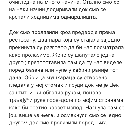
очигледна на много начина. Стално смо се
на неки начин додиривали док смо се
кретали ходницима одмаралишта.
Док смо пролазили кроз предворје према
ресторану, два пара која су стајала заједно
прекинула су разговор да би нас посматрала
како пролазимо. Жене су шапутале једна
другој; претпоставила сам да су нас виделе
поред базена или чуле у кабини раније тог
дана. Обојица мушкараца су отворено
гледала у мој стомак и груди док ме је Џек
заштитнички обгрлио руком, поново
трљајући руке горе-доле по мојим странама
како би осетио корсет испод. Нагнула сам се
још више уз њега, и осмехнули смо се једно
другом док смо пролазили поред њих.