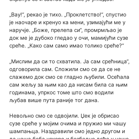
„Вау!“, рекао је тихо. „Проклетство!“, спустио
је наочаре и кренуо ка мени, узимајући ме у
наручје. „Боже, прелепа си“, промрмљао је
док ме је дубоко гледао у очи, мамијући сузе
среће. „Како сам само имао толико среће?“
„Мислим да си то схватила. Ја сам срећница“,
одговорила сам. Сложили смо се да се не
слажемо док смо се гладно љубили. Осећала
сам жељу за њим као да нисам била са њим
годинама, упркос томе што смо водили
љубав више пута раније тог дана.
Невољно смо се одвојили. Џек је обрисао
сузе среће у мојим очима и пружио ми чашу
шампањца. Наздравили смо једно другом и