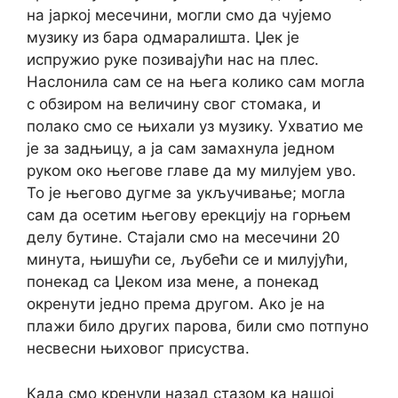
на јаркој месечини, могли смо да чујемо
музику из бара одмаралишта. Џек је
испружио руке позивајући нас на плес.
Наслонила сам се на њега колико сам могла
с обзиром на величину свог стомака, и
полако смо се њихали уз музику. Ухватио ме
је за задњицу, а ја сам замахнула једном
руком око његове главе да му милујем уво.
То је његово дугме за укључивање; могла
сам да осетим његову ерекцију на горњем
делу бутине. Стајали смо на месечини 20
минута, њишући се, љубећи се и милујући,
понекад са Џеком иза мене, а понекад
окренути једно према другом. Ако је на
плажи било других парова, били смо потпуно
несвесни њиховог присуства.
Када смо кренули назад стазом ка нашој