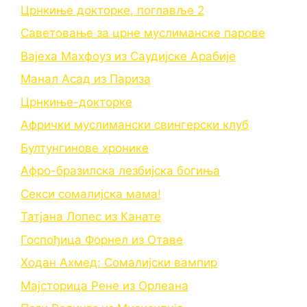
Црнкиње докторке, поглавље 2
Саветовање за црне муслиманске парове
Вајеха Махфоуз из Саудијске Арабије
Манал Асад из Париза
Црнкиње-докторке
Афрички муслимански свингерски клуб
Бултунгинове хронике
Афро-бразилска лезбијска богиња
Секси сомалијска мама!
Татјана Лопес из Канате
Госпођица Форнел из Отаве
Ходан Ахмед: Сомалијски вампир
Мајсторица Рене из Орлеана