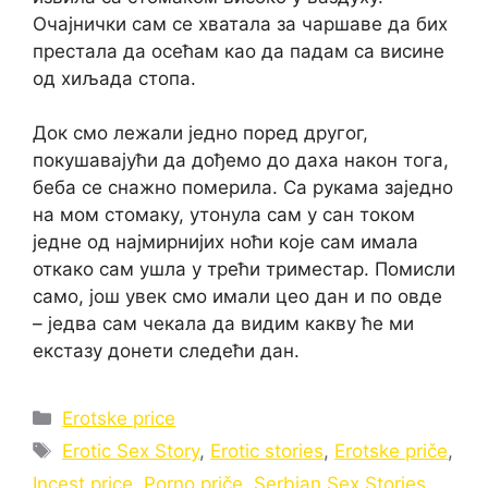
Очајнички сам се хватала за чаршаве да бих
престала да осећам као да падам са висине
од хиљада стопа.
Док смо лежали једно поред другог,
покушавајући да дођемо до даха након тога,
беба се снажно померила. Са рукама заједно
на мом стомаку, утонула сам у сан током
једне од најмирнијих ноћи које сам имала
откако сам ушла у трећи триместар. Помисли
само, још увек смо имали цео дан и по овде
– једва сам чекала да видим какву ће ми
екстазу донети следећи дан.
Categories
Erotske price
Tags
Erotic Sex Story
,
Erotic stories
,
Erotske priče
,
Incest price
,
Porno priče
,
Serbian Sex Stories
,