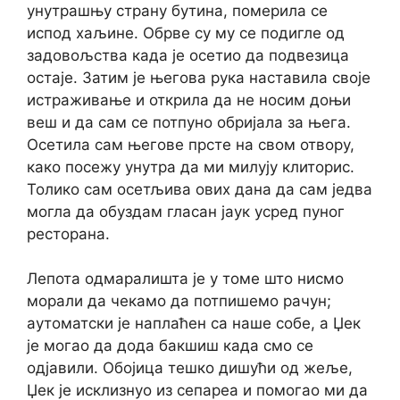
унутрашњу страну бутина, померила се
испод хаљине. Обрве су му се подигле од
задовољства када је осетио да подвезица
остаје. Затим је његова рука наставила своје
истраживање и открила да не носим доњи
веш и да сам се потпуно обријала за њега.
Осетила сам његове прсте на свом отвору,
како посежу унутра да ми милују клиторис.
Толико сам осетљива ових дана да сам једва
могла да обуздам гласан јаук усред пуног
ресторана.
Лепота одмаралишта је у томе што нисмо
морали да чекамо да потпишемо рачун;
аутоматски је наплаћен са наше собе, а Џек
је могао да дода бакшиш када смо се
одјавили. Обојица тешко дишући од жеље,
Џек је исклизнуо из сепареа и помогао ми да