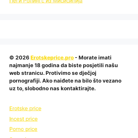
Пеги Ролингс из Мисисипија
© 2026
Erotskeprice.pro
- Morate imati
najmanje 18 godina da biste posjetili našu
web stranicu. Protivimo se dječjoj
pornografiji. Ako naiđete na bilo što vezano
uz to, slobodno nas kontaktirajte.
Erotske price
Incest price
Porno price