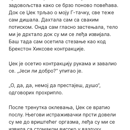
задовољства како се брзо поново повећава.
Док се Џек трљао о моју Г-тачку, све теже
сам дишала. Дахтала сам са сваким
потиском. Онда сам гласно застењала, тело
ми је дрхтало док су ми се леђа извијала.
Баш тада сам осетила стезање као код
Брекстон Хиксове контракције.
Џек је осетио контракцију рукама и завалио
се. „Јеси ли добро?“ упитао је.
„О, да, да, немој да престајеш, душо“,
одговорих прохрипло.
После тренутка оклевања, Џек се вратио
послу. Његови истраживачки прсти довели
су ме до вриштећег оргазма, леђа су ми се
извила са стомаком високо у ваздуху.