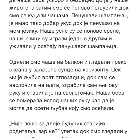
да наша беба ускоро и безбедно дође у наше
животе, а затим смо се поново пољубили док
смо се куцали чашама. Пенушави шампањац
је имао тако добар укус док је пенушао на
мом језику. Наше усне су се поново среле,
наши језици су играли један с другим и
уживали у осећају пенушавог шампањца.
Однели смо чаше на балкон и гледали преко
океана у залазеће сунце на хоризонту. Џек
ми је љубио врат отпозади и, док сам се
наслонила на њега, зграбила сам његову
руку и ставила је на свој стомак. Наша беба
се померала испод наших руку као да је
могла да осети љубав коју смо осећали.
„Није лоше за двоје будућих старијих
родитеља, зар не?“ упитах док смо гледали у