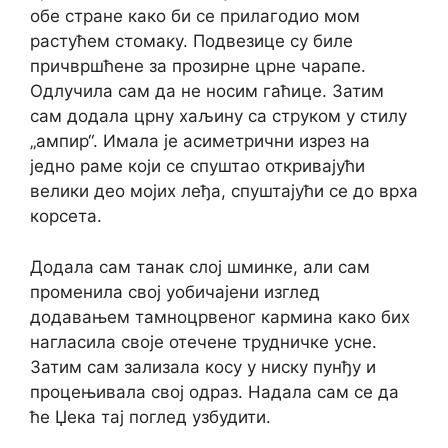
обе стране како би се прилагодио мом
растућем стомаку. Подвезице су биле
причвршћене за прозирне црне чарапе.
Одлучила сам да не носим гаћице. Затим
сам додала црну хаљину са струком у стилу
„ампир“. Имала је асиметрични изрез на
једно раме који се спуштао откривајући
велики део мојих леђа, спуштајући се до врха
корсета.
Додала сам танак слој шминке, али сам
променила свој уобичајени изглед
додавањем тамноцрвеног кармина како бих
нагласила своје отечене трудничке усне.
Затим сам зализала косу у ниску пунђу и
процењивала свој одраз. Надала сам се да
ће Џека тај поглед узбудити.