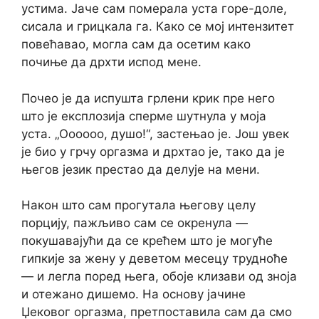
устима. Јаче сам померала уста горе-доле,
сисала и грицкала га. Како се мој интензитет
повећавао, могла сам да осетим како
почиње да дрхти испод мене.
Почео је да испушта грлени крик пре него
што је експлозија сперме шутнула у моја
уста. „Оооооо, душо!“, застењао је. Још увек
је био у грчу оргазма и дрхтао је, тако да је
његов језик престао да делује на мени.
Након што сам прогутала његову целу
порцију, пажљиво сам се окренула —
покушавајући да се крећем што је могуће
гипкије за жену у деветом месецу трудноће
— и легла поред њега, обоје клизави од зноја
и отежано дишемо. На основу јачине
Џековог оргазма, претпоставила сам да смо