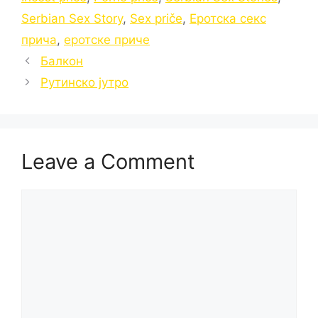
Serbian Sex Story
,
Sex priče
,
Еротска секс
прича
,
еротске приче
Балкон
Рутинско јутро
Leave a Comment
Comment