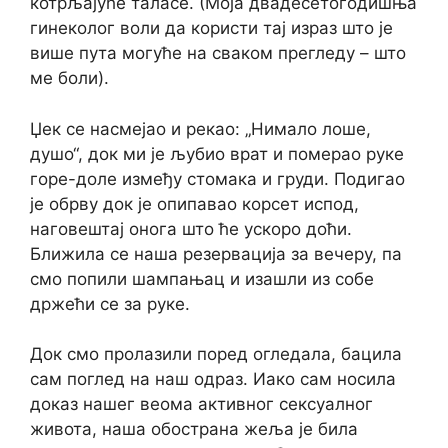
котрљајуће таласе. (Моја двадесетогодишња
гинеколог воли да користи тај израз што је
више пута могуће на сваком прегледу – што
ме боли).
Џек се насмејао и рекао: „Нимало лоше,
душо“, док ми је љубио врат и померао руке
горе-доле између стомака и груди. Подигао
је обрву док је опипавао корсет испод,
наговештај онога што ће ускоро доћи.
Ближила се наша резервација за вечеру, па
смо попили шампањац и изашли из собе
држећи се за руке.
Док смо пролазили поред огледала, бацила
сам поглед на наш одраз. Иако сам носила
доказ нашег веома активног сексуалног
живота, наша обострана жеља је била