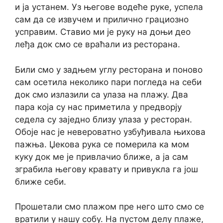
и ја устанем. Уз његове водеће руке, успела
сам да се извучем и прилично грациозно
усправим. Ставио ми је руку на доњи део
леђа док смо се враћали из ресторана.
Били смо у задњем углу ресторана и поново
сам осетила неколико пари погледа на себи
док смо излазили са улаза на плажу. Два
пара која су нас приметила у предворју
седела су заједно близу улаза у ресторан.
Обоје нас је невероватно узбуђивала њихова
пажња. Џекова рука се померила ка мом
куку док ме је привлачио ближе, а ја сам
зграбила његову кравату и привукла га још
ближе себи.
Прошетали смо плажом пре него што смо се
вратили у нашу собу. На пустом делу плаже,