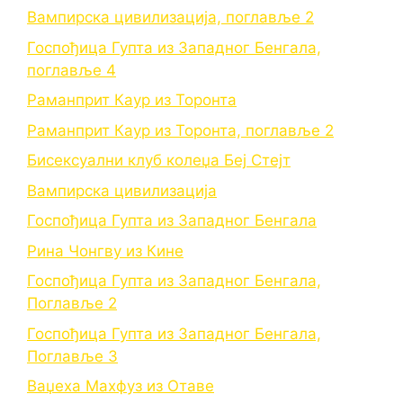
Вампирска цивилизација, поглавље 2
Госпођица Гупта из Западног Бенгала,
поглавље 4
Раманприт Каур из Торонта
Раманприт Каур из Торонта, поглавље 2
Бисексуални клуб колеџа Беј Стејт
Вампирска цивилизација
Госпођица Гупта из Западног Бенгала
Рина Чонгву из Кине
Госпођица Гупта из Западног Бенгала,
Поглавље 2
Госпођица Гупта из Западног Бенгала,
Поглавље 3
Ваџеха Махфуз из Отаве