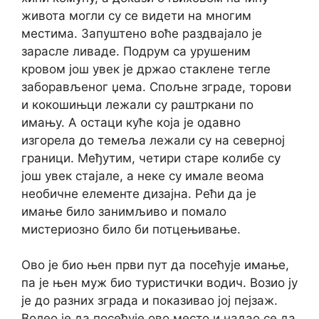
живота могли су се видети на многим
местима. Запуштено воће раздвајало је
зарасле ливаде. Подрум са урушеним
кровом још увек је држао стаклене тегле
заборављеног џема. Спољне зграде, торови
и кокошињци лежали су раштркани по
имању. А остаци куће која је одавно
изгорела до темеља лежали су на северној
граници. Међутим, четири старе колибе су
још увек стајале, а неке су имале веома
необичне елементе дизајна. Рећи да је
имање било занимљиво и помало
мистериозно било би потцењивање.
Ово је био њен први пут да посећује имање,
па је њен муж био туристички водич. Возио ју
је до разних зграда и показивао јој пејзаж.
Волео је да посећује ово место и надао се да