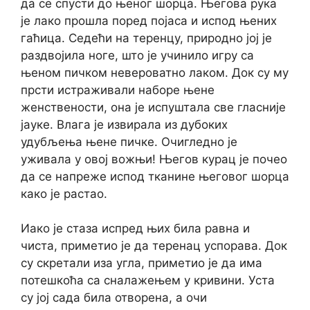
да се спусти до њеног шорца. Његова рука
је лако прошла поред појаса и испод њених
гаћица. Седећи на теренцу, природно јој је
раздвојила ноге, што је учинило игру са
њеном пичком невероватно лаком. Док су му
прсти истраживали наборе њене
женствености, она је испуштала све гласније
јауке. Влага је извирала из дубоких
удубљења њене пичке. Очигледно је
уживала у овој вожњи! Његов курац је почео
да се напреже испод тканине његовог шорца
како је растао.
Иако је стаза испред њих била равна и
чиста, приметио је да теренац успорава. Док
су скретали иза угла, приметио је да има
потешкоћа са сналажењем у кривини. Уста
су јој сада била отворена, а очи