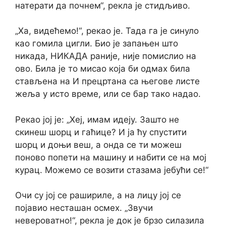
натерати да почнем“, рекла је стидљиво.
„Ха, видећемо!“, рекао је. Тада га је синуло
као гомила цигли. Био је запањен што
никада, НИКАДА раније, није помислио на
ово. Била је то мисао која би одмах била
стављена на И прецртана са његове листе
жеља у исто време, или се бар тако надао.
Рекао јој је: „Хеј, имам идеју. Зашто не
скинеш шорц и гаћице? И ја ћу спустити
шорц и доњи веш, а онда се ти можеш
поново попети на машину и набити се на мој
курац. Можемо се возити стазама јебући се!“
Очи су јој се рашириле, а на лицу јој се
појавио несташан осмех. „Звучи
невероватно!“, рекла је док је брзо силазила