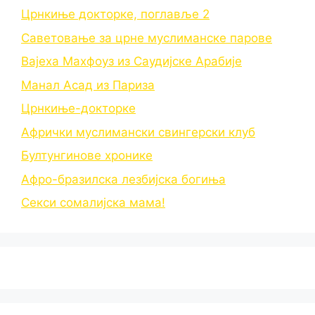
Црнкиње докторке, поглавље 2
Саветовање за црне муслиманске парове
Вајеха Махфоуз из Саудијске Арабије
Манал Асад из Париза
Црнкиње-докторке
Афрички муслимански свингерски клуб
Бултунгинове хронике
Афро-бразилска лезбијска богиња
Секси сомалијска мама!