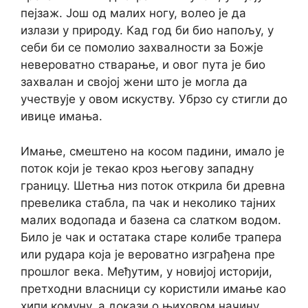
пејзаж. Још од малих ногу, волео је да
излази у природу. Кад год би био напољу, у
себи би се помолио захвалности за Божје
невероватно стварање, и овог пута је био
захвалан и својој жени што је могла да
учествује у овом искуству. Убрзо су стигли до
ивице имања.
Имање, смештено на косом падини, имало је
поток који је текао кроз његову западну
границу. Шетња низ поток открила би древна
превелика стабла, па чак и неколико тајних
малих водопада и базена са слатком водом.
Било је чак и остатака старе колибе трапера
или рудара која је вероватно изграђена пре
прошлог века. Међутим, у новијој историји,
претходни власници су користили имање као
хипи комуну, а докази о њиховом начину