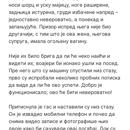
носи шорц и уску мајицу, ноге раширене,
задњица истурена, груди избачене напред –
једноставно невероватно, а понекад и
запањујуће. Призор испред њега није био
другачији, с тим што је ова жена, његова
супруга, имала огољену вагину.
Није их било брига да ли ће неко наићи и
видети их; воајери би ионако ушли на посед.
Пре него што су машину спустили низ стазу,
прво су испробали неколико пробних потиска
да виде да ли ће ово успети. Добро је
функционисало; ово ће бити невероватно!
Притиснула је гас и наставили су низ стазу.
Он је извадио мобилни телефон и почео да
снима видео записе и фотографише њих
двоје како би сачували овај догађај. Док су