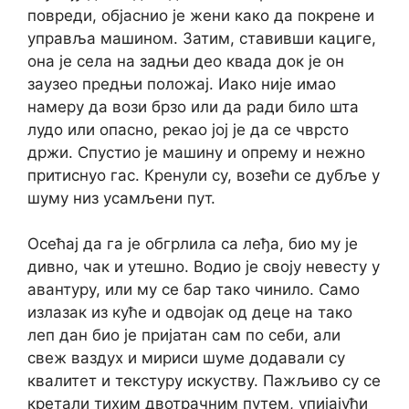
повреди, објаснио је жени како да покрене и
управља машином. Затим, ставивши кациге,
она је села на задњи део квада док је он
заузео предњи положај. Иако није имао
намеру да вози брзо или да ради било шта
лудо или опасно, рекао јој је да се чврсто
држи. Спустио је машину и опрему и нежно
притиснуо гас. Кренули су, возећи се дубље у
шуму низ усамљени пут.
Осећај да га је обгрлила са леђа, био му је
дивно, чак и утешно. Водио је своју невесту у
авантуру, или му се бар тако чинило. Само
излазак из куће и одвојак од деце на тако
леп дан био је пријатан сам по себи, али
свеж ваздух и мириси шуме додавали су
квалитет и текстуру искуству. Пажљиво су се
кретали тихим двотрачним путем, упијајући