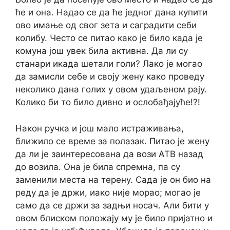
ће и она. Надао се да ће једног дана купити
ово имање од свог зета и саградити себи
колибу. Често се питао како је било када је
комуна још увек била активна. Да ли су
станари икада шетали голи? Лако је могао
да замисли себе и своју жену како проведу
неколико дана голих у овом удаљеном рају.
Колико би то било дивно и ослобађајуће!?!
Након ручка и још мало истраживања,
ближило се време за полазак. Питао је жену
да ли је заинтересована да вози АТВ назад
до возила. Она је била спремна, па су
заменили места на терену. Сада је он био на
реду да је држи, иако није морао; могао је
само да се држи за задњи носач. Али бити у
овом блиском положају му је било пријатно и