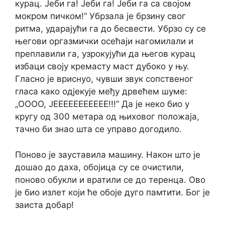
курац. Јеби га! Јеби га! Јеби га са својом
мокром пичком!“ Убрзала је брзину свог
ритма, ударајући га до бесвести. Убрзо су се
његови оргазмички осећаји нагомилали и
преплавили га, узрокујући да његов курац
избаци своју кремасту маст дубоко у њу.
Гласно је вриснуо, чувши звук сопственог
гласа како одјекује међу дрвећем шуме:
„ОООО, ЈЕЕЕЕЕЕЕЕЕЕЕ!!!“ Да је неко био у
кругу од 300 метара од њиховог положаја,
тачно би знао шта се управо догодило.
Поново је зауставила машину. Након што је
дошао до даха, обојица су се очистили,
поново обукли и вратили се до теренца. Ово
је био излет који ће обоје дуго памтити. Бог је
заиста добар!