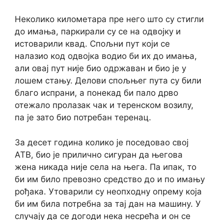
Неколико километара пре него што су стигли
до имања, паркирали су се на одвојку и
истоварили квад. Спољни пут који се
налазио код одвојка водио би их до имања,
али овај пут није био одржаван и био је у
лошем стању. Делови спољњег пута су били
благо испрани, а понекад би пало дрво
отежало пролазак чак и теренском возилу,
па је зато био потребан теренац.
За десет година колико је поседовао свој
АТВ, био је прилично сигуран да његова
жена никада није села на њега. Па ипак, то
би им било превозно средство до и по имању
рођака. Утоварили су неопходну опрему која
би им била потребна за тај дан на машину. У
случају да се догоди нека несрећа и он се