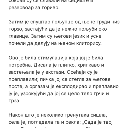
сокови су се сливали на седиште и
резервоар за гориво.
Затим је спуштао пољупце од њене груди низ
торзо, застајући да је нежно пољуби око
главице. Затим су његови језик и усне
почели да делују на њеном клиторису.
Ово је била стимулација која јој је била
потребна. Дисала је плитко, хрипкаво и
застењала је у екстази. Осећаји су је
преплавили; пичка јој се стегла за његове
прсте, а оргазам је експлодирао и преплавио
ју је, узрокујући да јој се цело тело грчи и
трза.
Након што је неколико тренутака сишла,
села је, погледала га и рекла: „Сада је твој