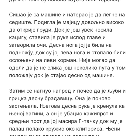
Сишао је са машине и натерао је да легне на
седиште. Подигла је мајицу довољно високо
да открије груди. Док је још увек носила
кацигу, ставила је руке испод главе и
затворила очи. Десна нога јој је била на
подножју, док су јој лева нога и стопало били
ослоњени на леви корман. Није могао да
одоли да је не слика још неколико пута у том
положају док је стајао десно од машине.
Затим се нагнуо напред и почео да је љуби и
грицка десну брадавицу. Она је поново
застењала. Његова десна рука је кренула ка
њеној вагини, а он је убацио кажипрст и
средњи прст да јој масира Г-тачку док му је
палац полако кружио око клиториса. Њени