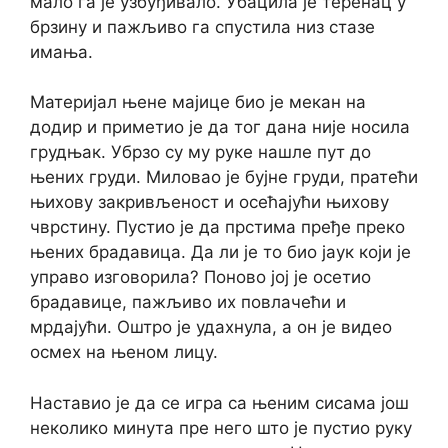
мало га је узбуђивало. Убацила је теренац у
брзину и пажљиво га спустила низ стазе
имања.
Материјал њене мајице био је мекан на
додир и приметио је да тог дана није носила
грудњак. Убрзо су му руке нашле пут до
њених груди. Миловао је бујне груди, пратећи
њихову закривљеност и осећајући њихову
чврстину. Пустио је да прстима пређе преко
њених брадавица. Да ли је то био јаук који је
управо изговорила? Поново јој је осетио
брадавице, пажљиво их повлачећи и
мрдајући. Оштро је удахнула, а он је видео
осмех на њеном лицу.
Наставио је да се игра са њеним сисама још
неколико минута пре него што је пустио руку