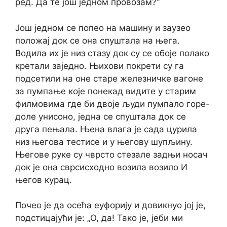
ред. Да те још једном провозам?“
Још једном се попео на машину и заузео
положај док се она спуштала на њега.
Водила их је низ стазу док су се обоје полако
кретали заједно. Њихови покрети су га
подсетили на оне старе железничке вагоне
за пумпање које понекад видите у старим
филмовима где би двоје људи пумпало горе-
доле унисоно, једна се спуштала док се
друга пењала. Њена влага је сада цурила
низ његова тестисе и у његову шупљину.
Његове руке су чврсто стезале задњи носач
док је она сврсисходно возила возило И
његов курац.
Почео је да осећа еуфорију и довикнуо јој је,
подстицајући је: „О, да! Тако је, јеби ми