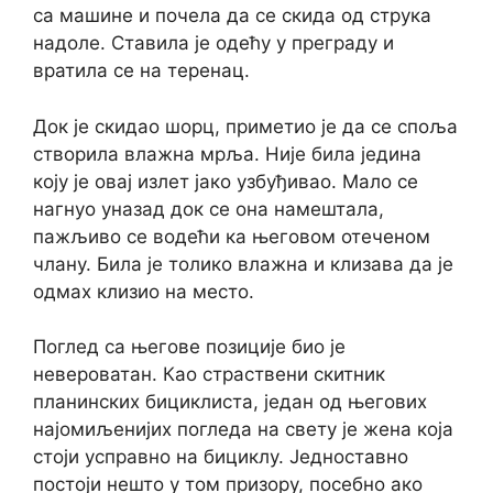
са машине и почела да се скида од струка
надоле. Ставила је одећу у преграду и
вратила се на теренац.
Док је скидао шорц, приметио је да се споља
створила влажна мрља. Није била једина
коју је овај излет јако узбуђивао. Мало се
нагнуо уназад док се она намештала,
пажљиво се водећи ка његовом отеченом
члану. Била је толико влажна и клизава да је
одмах клизио на место.
Поглед са његове позиције био је
невероватан. Као страствени скитник
планинских бициклиста, један од његових
најомиљенијих погледа на свету је жена која
стоји усправно на бициклу. Једноставно
постоји нешто у том призору, посебно ако