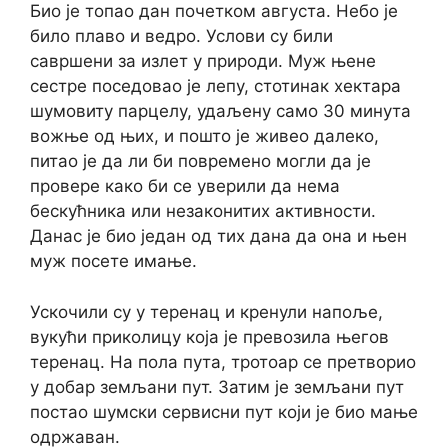
Био је топао дан почетком августа. Небо је
било плаво и ведро. Услови су били
савршени за излет у природи. Муж њене
сестре поседовао је лепу, стотинак хектара
шумовиту парцелу, удаљену само 30 минута
вожње од њих, и пошто је живео далеко,
питао је да ли би повремено могли да је
провере како би се уверили да нема
бескућника или незаконитих активности.
Данас је био један од тих дана да она и њен
муж посете имање.
Ускочили су у теренац и кренули напоље,
вукући приколицу која је превозила његов
теренац. На пола пута, тротоар се претворио
у добар земљани пут. Затим је земљани пут
постао шумски сервисни пут који је био мање
одржаван.