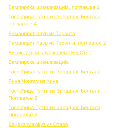
Вампирска цивилизација, поглавље 2
Госпођица Гупта из Западног Бенгала,
поглавље 4
Раманприт Каур из Торонта
Раманприт Каур из Торонта, поглавље 2
Бисексуални клуб колеџа Беј Стејт
Вампирска цивилизација
Госпођица Гупта из Западног Бенгала
Рина Чонгву из Кине
Госпођица Гупта из Западног Бенгала,
Поглавље 2
Госпођица Гупта из Западног Бенгала,
Поглавље 3
Ваџеха Махфуз из Отаве