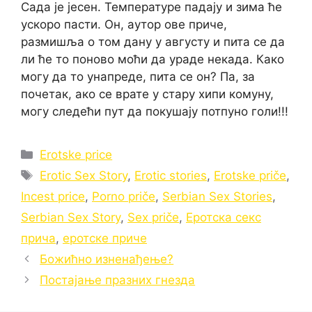
Сада је јесен. Температуре падају и зима ће
ускоро пасти. Он, аутор ове приче,
размишља о том дану у августу и пита се да
ли ће то поново моћи да ураде некада. Како
могу да то унапреде, пита се он? Па, за
почетак, ако се врате у стару хипи комуну,
могу следећи пут да покушају потпуно голи!!!
Categories
Erotske price
Tags
Erotic Sex Story
,
Erotic stories
,
Erotske priče
,
Incest price
,
Porno priče
,
Serbian Sex Stories
,
Serbian Sex Story
,
Sex priče
,
Еротска секс
прича
,
еротске приче
Божићно изненађење?
Постајање празних гнезда