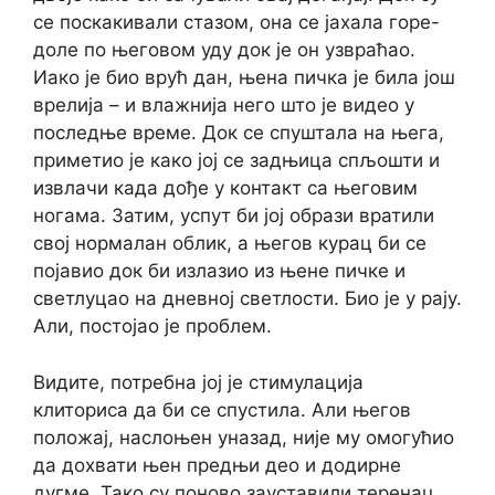
се поскакивали стазом, она се јахала горе-
доле по његовом уду док је он узвраћао.
Иако је био врућ дан, њена пичка је била још
врелија – и влажнија него што је видео у
последње време. Док се спуштала на њега,
приметио је како јој се задњица спљошти и
извлачи када дође у контакт са његовим
ногама. Затим, успут би јој образи вратили
свој нормалан облик, а његов курац би се
појавио док би излазио из њене пичке и
светлуцао на дневној светлости. Био је у рају.
Али, постојао је проблем.
Видите, потребна јој је стимулација
клиториса да би се спустила. Али његов
положај, наслоњен уназад, није му омогућио
да дохвати њен предњи део и додирне
дугме. Тако су поново зауставили теренац.