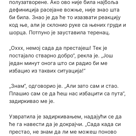
полузатворене. Ако ово није била најбоља
дефиниција расејане вожње, није знао шта
би била. Знао је да ће то изазвати реакцију
код ње, али је склонио руке са њених груди и
шорца. Потпуно је зауставила теренац.
„Оххх, немој сада да престајеш! Тек је
постајало стварно добро“, рекла је. „Још
један минут онога што си радио би ме
избацио из таквих ситуација!“
„Знам“, одговорио је. „Али зато сам и стао.
Плашио сам се да ћеш нас избацити са пута“,
задиркивао ме је.
Узвратила је задиркивањем, надајући се да
ће га навести да је докрајчи. „Сада када си
престао, не знам да ли ме можеш поново