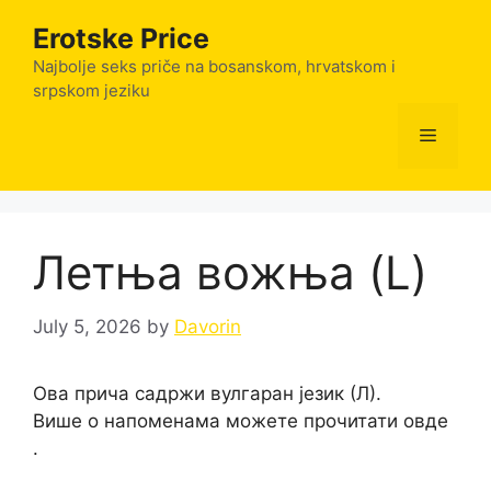
Skip
Erotske Price
to
content
Najbolje seks priče na bosanskom, hrvatskom i
srpskom jeziku
Menu
Летња вожња (L)
July 5, 2026
by
Davorin
Ова прича садржи вулгаран језик (Л).
Више о напоменама можете прочитати овде
.